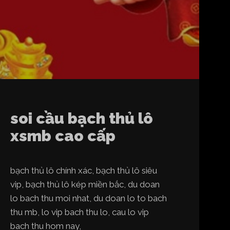
soi cầu bạch thủ lô
xsmb cao cấp
bạch thủ lô chính xác, bạch thủ lô siêu
vip, bạch thủ lô kép miền bắc, du doan
lo bach thu moi nhat, du doan lo to bach
thu mb, lo vip bach thu lo, cau lo vip
bach thu hom nay,