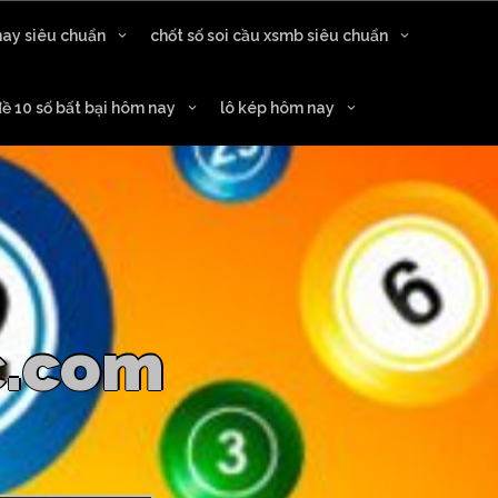
nay siêu chuẩn
chốt số soi cầu xsmb siêu chuẩn
ề 10 số bất bại hôm nay
lô kép hôm nay
c
.
c
o
m