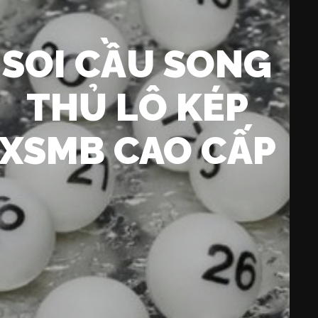
SOI CẦU SONG
THỦ LÔ KÉP
XSMB CAO CẤP