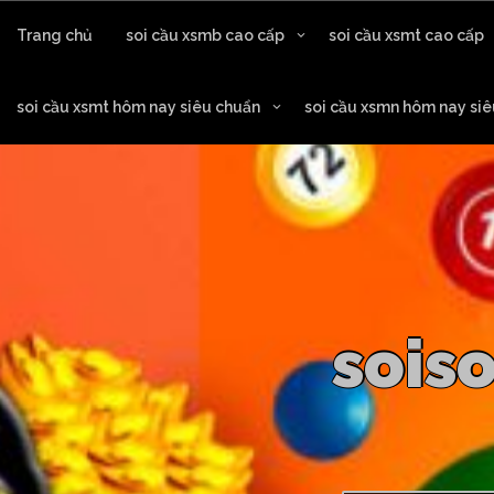
Skip
to
Trang chủ
soi cầu xsmb cao cấp
soi cầu xsmt cao cấp
content
soi cầu xsmt hôm nay siêu chuẩn
soi cầu xsmn hôm nay si
s
o
i
s