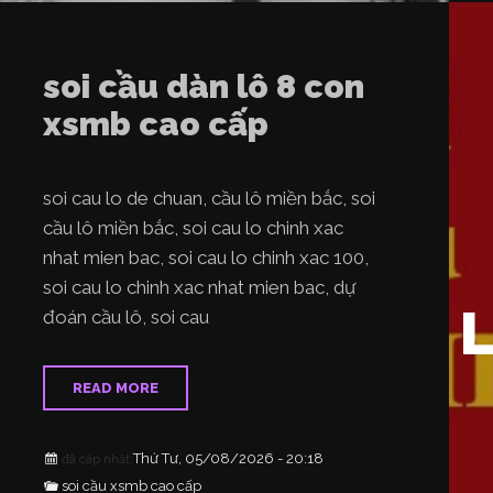
soi cầu dàn lô 8 con
xsmb cao cấp
soi cau lo de chuan, cầu lô miền bắc, soi
cầu lô miền bắc, soi cau lo chinh xac
nhat mien bac, soi cau lo chinh xac 100,
soi cau lo chinh xac nhat mien bac, dự
đoán cầu lô, soi cau
READ MORE
Thứ Tư, 05/08/2026 - 20:18
đã câp nhật:
soi cầu xsmb cao cấp