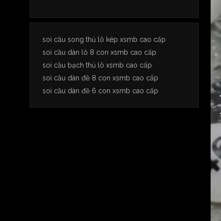
soi cầu song thủ lô kép xsmb cao cấp
soi cầu dàn lô 8 con xsmb cao cấp
soi cầu bạch thủ lô xsmb cao cấp
soi cầu dàn đề 8 con xsmb cao cấp
soi cầu dàn đề 6 con xsmb cao cấp