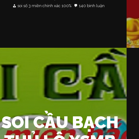
ở
soi số 3 miền chính xác 100%
140 bình luận
soi
cầu
dàn
lô
8
con
xsmb
cao
cấp
SOI CẦU BẠCH