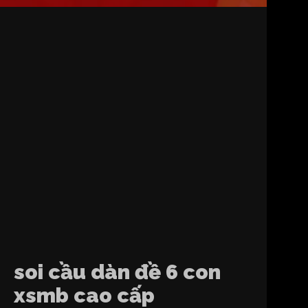
soi cầu dàn đề 6 con
xsmb cao cấp