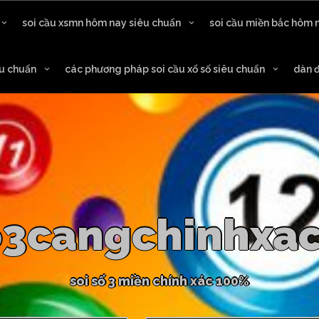
soi cầu xsmn hôm nay siêu chuẩn
soi cầu miền bắc hôm 
êu chuẩn
các phương pháp soi cầu xổ số siêu chuẩn
dàn đ
o
3
c
a
n
g
c
h
i
n
h
x
a
s
o
i
s
ố
3
m
i
ề
n
c
h
í
n
h
x
á
c
1
0
0
%