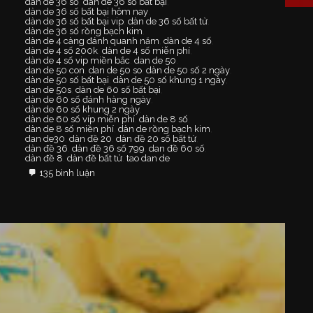
dàn de 36 số
dàn de 36 số bất bại
,
,
dàn de 36 số bất bại hôm nay
,
dàn de 36 số bất bại vip
dàn de 36 số bất tử
,
,
dàn de 36 số rồng bạch kim
,
dàn de 4 càng đánh quanh năm
dàn de 4 số
,
,
dàn de 4 số 200k
dàn de 4 số miễn phí
,
,
dàn de 4 số vip miền bắc
dan de 50
,
,
dan de 50 con
dan de 50 so
dàn de 50 số 2 ngày
,
,
,
dàn de 50 số bất bại
dàn de 50 số khung 1 ngày
,
,
dan de 50s
dàn de 60 số bất bại
,
,
dàn de 60 số đánh hàng ngày
,
dàn de 60 số khung 2 ngày
,
dàn de 60 số víp miễn phí
dàn de 8 số
,
,
dàn de 8 số miền phí
dàn de rồng bạch kim
,
,
dan de30
dàn đề 20
dàn đề 20 số bất tử
,
,
,
dàn đề 36
dàn đề 36 số 799
dan đề 60 số
,
,
,
dàn đề 8
dàn đề bất tử
tao dan de
,
,
ở
135 bình luận
soi
cầu
dàn
đề
8
con
xsmb
cao
cấp