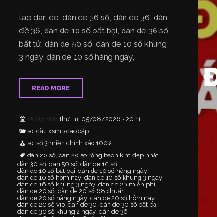
tao dan de, dàn de 36 số, dàn de 36, dàn
đề 36, dàn de 10 số bất bại, dàn de 36 số
bất tử, dàn de 50 số, dàn de 10 số khung
3 ngày, dàn de 10 số hàng ngày,
READ MORE
Thứ Tư, 05/08/2026 - 20:11
đã câp nhật:
soi cầu xsmb cao cấp
soi số 3 miền chính xác 100%
dàn 20 số
dàn 20 so rồng bạch kim đẹp nhất
,
,
dàn 30 số
dan 50 số
dàn de 10 số
,
,
,
dàn de 10 số bất bại
dàn de 10 số hàng ngày
,
,
dàn de 10 số hôm nay
dàn de 10 số khung 3 ngày
,
,
dàn de 16 số khung 3 ngày
dàn de 20 miễn phí
,
,
dàn de 20 số
dàn de 20 số 68 chuẩn
,
,
dàn de 20 số hàng ngày
dàn de 20 số hôm nay
,
,
dàn de 20 số vip
dan de 30
dàn de 30 số bất bại
,
,
,
dàn de 30 số khung 2 ngày
dàn de 36
,
,