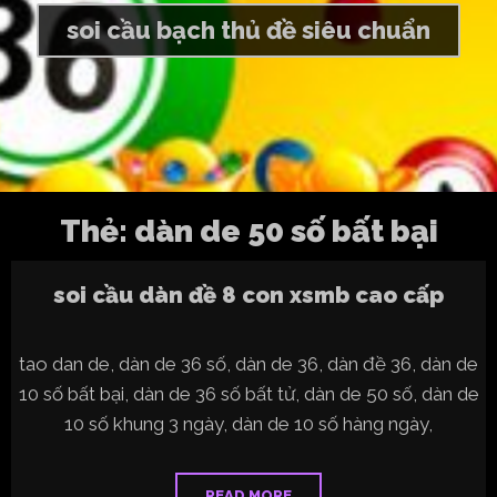
soi cầu bạch thủ đề siêu chuẩn
Thẻ:
dàn de 50 số bất bại
soi cầu dàn đề 8 con xsmb cao cấp
tao dan de, dàn de 36 số, dàn de 36, dàn đề 36, dàn de
10 số bất bại, dàn de 36 số bất tử, dàn de 50 số, dàn de
10 số khung 3 ngày, dàn de 10 số hàng ngày,
READ MORE