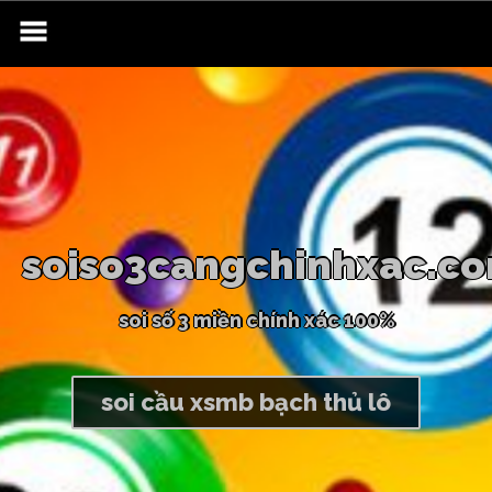
Skip
to
content
s
o
i
s
o
3
c
a
n
g
c
h
i
n
h
x
a
c
.
c
o
s
o
i
s
ố
3
m
i
ề
n
c
h
í
n
h
x
á
c
1
0
0
%
soi cầu xsmb bạch thủ lô