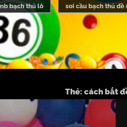
mb bạch thủ lô
soi cầu bạch thủ đề
Thẻ:
cách bắt đ