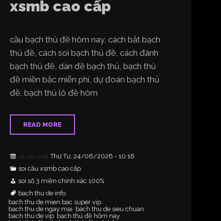
xsmb cao cấp
cầu bạch thủ đề hôm nay, cách bắt bạch
thủ đề, cách soi bạch thủ đề, cách đánh
bạch thủ đề, dàn đề bạch thủ, bạch thủ
đề miền bắc miễn phí, dự đoán bạch thủ
đề, bạch thủ lô đề hôm
READ MORE
Thứ Tư, 24/06/2026 - 10:16
đã câp nhật:
soi cầu xsmb cao cấp
soi số 3 miền chính xác 100%
bach thu de info
,
bach thu de mien bac super vip
,
bach thu de ngay mai
bach thu de sieu chuan
,
,
bach thu de vip
bạch thủ đề hôm nay
,
,