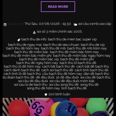
READ MORE
Thứ Sáu, 07/08/2026 - 19:50
soi cầu xsmb cao cấp
đã câp nhật:
soi số 3 miền chính xác 100%
bach thu de info
bach thu de mien bac super vip
,
,
bach thu de ngay mai
bach thu de sieu chuan
bach thu de vip
,
,
,
bạch thủ đề hôm nay
bạch thủ đề mb
bạch thủ đề mb hôm nay
,
,
,
bạch thủ đề miền bắc
bạch thủ đề miền bắc hôm nay
,
,
bạch thủ đề miền bắc miễn phí
bạch thủ đề miền bắc ngày hôm nay
,
,
bạch thủ đề miền bắc vip
bạch thủ đề miễn phí
,
,
bạch thủ đề ngày hôm nay
bạch thủ lô bạch thủ đề
,
,
bạch thủ lô đề hôm nay
cách bắt bạch thủ đề
cách bắt đề bạch thủ
,
,
,
cách đánh bạch thủ đề
cách soi bạch thủ đề
cách tính bạch thủ đề
,
,
,
cách tính lô đề bạch thủ
cầu bạch thủ đề hôm nay
dàn đề bạch thủ
,
,
,
dự đoán bạch thủ đề
đề đầu đuôi
số đề đầu đuôi
soi cầu đề bạch thủ
,
,
,
,
soi cầu đề đầu đuôi
soi cầu đề đầu đuôi miền bắc
,
,
soi cau lo de bach thu
soi cầu song thủ đề
song thủ đề
,
,
,
song thủ đề hôm nay
tính bạch thủ đề
,
100 bình luận
ở
soi
cầu
song
thủ
đề
xsmb