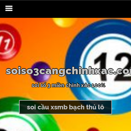
Skip
to
content
s
o
i
s
o
3
c
a
n
g
c
h
i
n
h
x
a
c
.
c
o
s
o
i
s
ố
3
m
i
ề
n
c
h
í
n
h
x
á
c
1
0
0
%
soi cầu xsmb bạch thủ lô