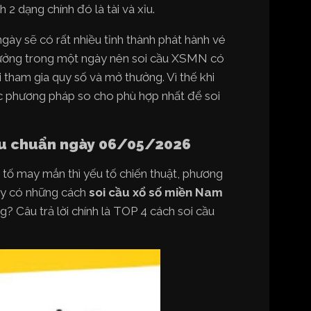
2 dạng chính đó là tài và xỉu.
ày sẽ có rất nhiều tỉnh thành phát hành vé
hưởng trong một ngày nên soi cầu XSMN có
 tham gia quy số và mở thưởng. Vì thế khi
c phương pháp so cho phù hợp nhất để soi
iêu chuẩn ngày 06/05/2026
tố may mắn thì yếu tố chiến thuật, phương
Vậy có những cách
soi cầu xổ số miền Nam
 Câu trả lời chính là TOP 4 cách soi cầu