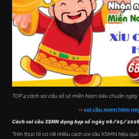
TOP 4 cách soi cầu xổ số miền Nam siêu chuẩn ngà
»
soi cầu xsmn hôm nay
Cách soi cầu XSMN dạng kẹp số
ngày 06/05/202
Trên thực tế có rất nhiều cách soi cầu XSMN hiệu quả