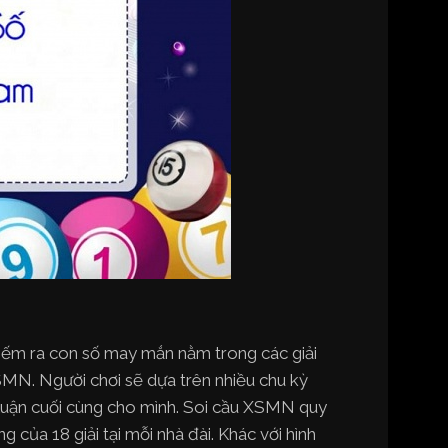
iếm ra con số may mắn nằm trong các giải
MN. Người chơi sẽ dựa trên nhiều chu kỳ
 luận cuối cùng cho mình. Soi cầu XSMN quy
g của 18 giải tại mỗi nhà đài. Khác với hình