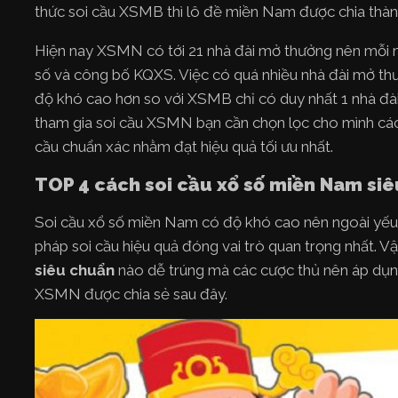
thức soi cầu XSMB thì lô đề miền Nam được chia thành 
Hiện nay XSMN có tới 21 nhà đài mở thưởng nên mỗi ng
số và công bố KQXS. Việc có quá nhiều nhà đài mở t
độ khó cao hơn so với XSMB chỉ có duy nhất 1 nhà đài
tham gia soi cầu XSMN bạn cần chọn lọc cho mình cá
cầu chuẩn xác nhằm đạt hiệu quả tối ưu nhất.
TOP 4 cách soi cầu xổ số miền Nam s
Soi cầu xổ số miền Nam có độ khó cao nên ngoài yếu 
pháp soi cầu hiệu quả đóng vai trò quan trọng nhất. 
siêu chuẩn
nào dễ trúng mà các cược thủ nên áp dụng?
XSMN được chia sẻ sau đây.