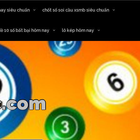
nay siêu chuẩn
chốt số soi cầu xsmb siêu chuẩn
ề 10 số bất bại hôm nay
lô kép hôm nay
c
.
c
o
m