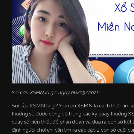
Soi cầu XSMN là gì? ngày 06/05/2026
Soi cầu XSMN là gì? Soi cầu XSMN là cách thức tìm k
thưởng sẽ được công bố trong các kỳ quay thưởng XS
quay số kiến thiết để phán đoán và đưa ra con số kết
định người chơi chỉ cần tìm ra các cặp 2 con số cuối cùn