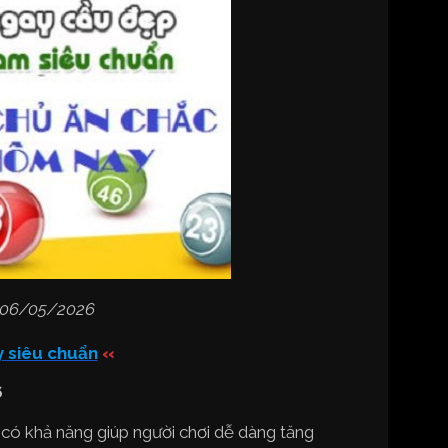
y 06/05/2026
 siêu chuẩn
«
6
 có khả năng giúp người chơi dễ dàng tăng