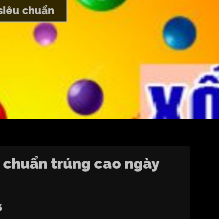
 siêu chuẩn
u chuẩn trúng cao ngày
6