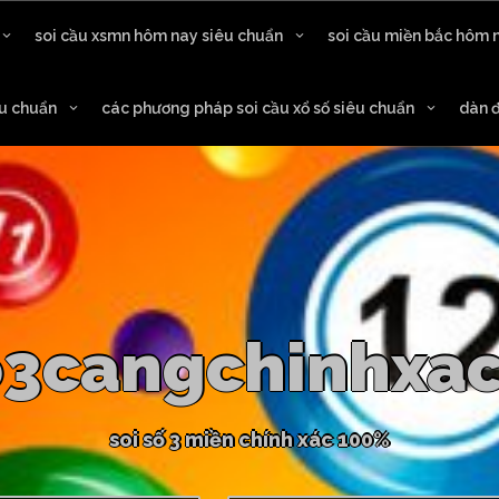
soi cầu xsmn hôm nay siêu chuẩn
soi cầu miền bắc hôm 
êu chuẩn
các phương pháp soi cầu xổ số siêu chuẩn
dàn đ
o
3
c
a
n
g
c
h
i
n
h
x
a
s
o
i
s
ố
3
m
i
ề
n
c
h
í
n
h
x
á
c
1
0
0
%