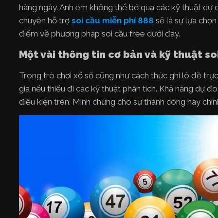
hàng ngày. Anh em không thể bỏ qua các kỹ thuật dự đ
chuyên hỗ trợ
soi cầu miễn phí 888
sẽ là sự lựa chọn
điểm về phương pháp soi cầu free dưới đây.
Một vài thông tin cơ bản và kỹ thuật 
Trong trò chơi xổ số cũng như cách thức ghi lô đề trự
gia nếu thiếu đi các kỹ thuật phân tích. Khả năng dự
điều kiện trên. Minh chứng cho sự thành công này chính