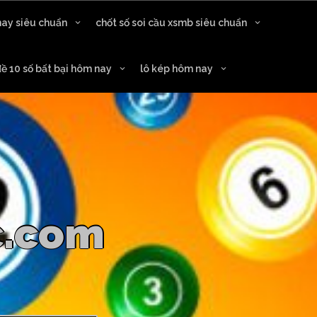
nay siêu chuẩn
chốt số soi cầu xsmb siêu chuẩn
ề 10 số bất bại hôm nay
lô kép hôm nay
c
.
c
o
m