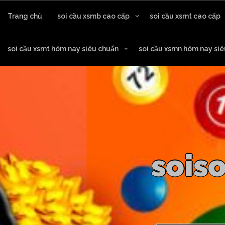
Skip
to
Trang chủ
soi cầu xsmb cao cấp
soi cầu xsmt cao cấp
content
soi cầu xsmt hôm nay siêu chuẩn
soi cầu xsmn hôm nay si
s
o
i
s