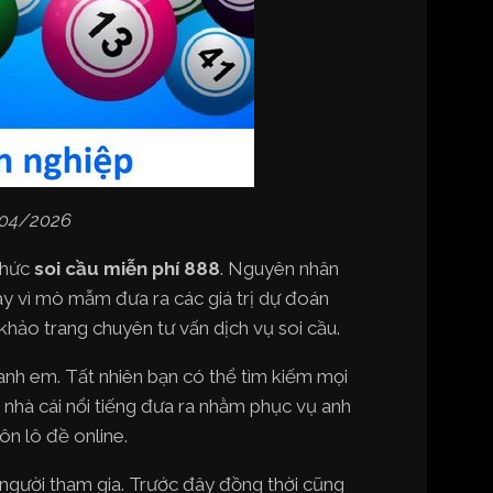
0/04/2026
 thức
soi cầu miễn phí 888
. Nguyên nhân
ay vì mò mẫm đưa ra các giá trị dự đoán
khảo trang chuyên tư vấn dịch vụ soi cầu.
 anh em. Tất nhiên bạn có thể tìm kiếm mọi
o nhà cái nổi tiếng đưa ra nhằm phục vụ anh
n lô đề online.
 người tham gia. Trước đây đồng thời cũng