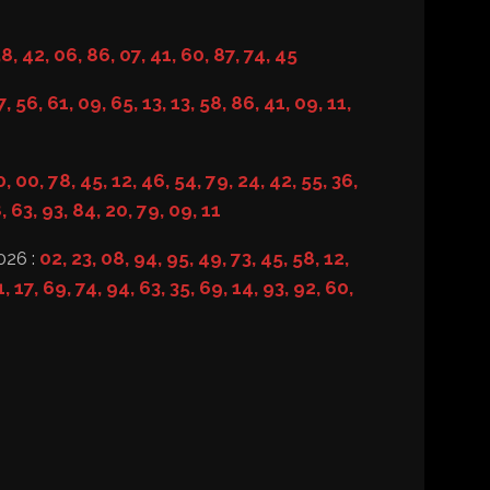
8, 42, 06, 86, 07, 41, 60, 87, 74, 45
7, 56, 61, 09, 65, 13, 13, 58, 86, 41, 09, 11,
, 00, 78, 45, 12, 46, 54, 79, 24, 42, 55, 36,
8, 63, 93, 84, 20, 79, 09, 11
026 :
02, 23, 08, 94, 95, 49, 73, 45, 58, 12,
1, 17, 69, 74, 94, 63, 35, 69, 14, 93, 92, 60,