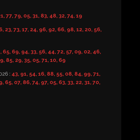
1, 77, 79, 05, 31, 83, 48, 32, 74, 19
6, 23, 73, 17, 24, 96, 92, 66, 98, 12, 20, 56,
, 65, 69, 94, 33, 56, 44, 72, 57, 09, 02, 46,
39, 85, 29, 35, 05, 71, 10, 69
026 :
43, 91, 54, 16, 88, 55, 08, 84, 99, 71,
9, 65, 07, 86, 74, 97, 05, 63, 33, 22, 31, 70,