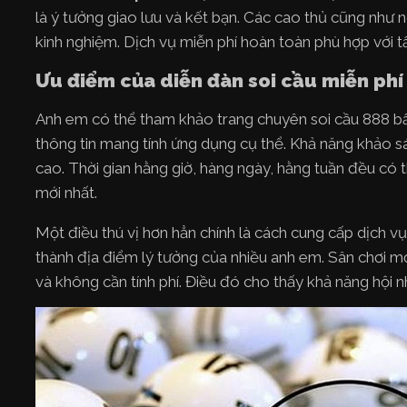
là ý tưởng giao lưu và kết bạn. Các cao thủ cũng như 
kinh nghiệm. Dịch vụ miễn phí hoàn toàn phù hợp với tấ
Ưu điểm của diễn đàn soi cầu miễn ph
Anh em có thể tham khảo trang chuyên soi cầu 888 bất
thông tin mang tính ứng dụng cụ thể. Khả năng khảo 
cao. Thời gian hằng giờ, hàng ngày, hằng tuần đều có t
mới nhất.
Một điều thú vị hơn hẳn chính là cách cung cấp dịch v
thành địa điểm lý tưởng của nhiều anh em. Sân chơi mở
và không cần tính phí. Điều đó cho thấy khả năng hội 