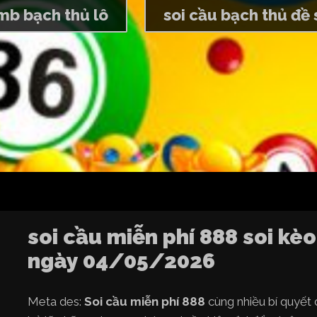
mb bạch thủ lô
soi cầu bạch thủ đề
soi cầu miễn phí 888 soi kèo
ngày 04/05/2026
Meta des:
Soi cầu miễn phí 888
cùng nhiều bí quyết