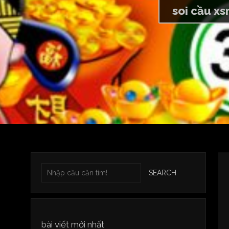
soi cầu xs
SEARCH
bài viết mới nhất