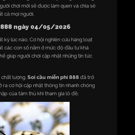
người chơi mới sẽ được làm quen và chia sẻ
t cả mọi người.
í 888 ngày 04/05/2026
 kỳ lúc nào. Cơ hội nghiên cứu hàng loạt
sát các con số nằm ở mức độ đầu tư khá
hể giúp người chơi cập nhật những tin tức
ụ chất lượng.
Soi cầu miễn phí 888
đã trở
 ra cơ hội cập nhật thông tin nhanh chóng
nhập của tâm thủ khi tham gia lô đề.