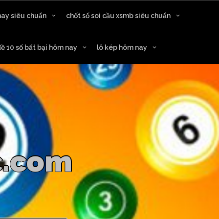
nay siêu chuẩn
chốt số soi cầu xsmb siêu chuẩn
ề 10 số bất bại hôm nay
lô kép hôm nay
c
.
c
o
m