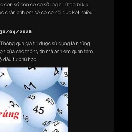
c con số còn có cơ sở logic. Theo bí kíp
ắc chắn anh em sẽ có cơ hội đúc kết nhiều
y 30/04/2026
 Thông qua giá trị được sử dụng là những
ọn của các thông tin mà anh em quan tâm.
 đầu tư phù hợp.