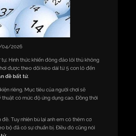
0/04/2026
tự. Hình thức khiến đông đảo lôi thủ không
chơi được theo dõi kéo dài từ 5 con lô đến
n đề bất tử
.
iện riêng. Mục tiêu của người chơi sẽ
ỹ thuật có mức độ ứng dụng cao. Đồng thời
n đề. Tuy nhiên bù lại anh em có thêm cơ
eo bộ đã có sự chuẩn bị. Điều đó cũng nói
 tử
.