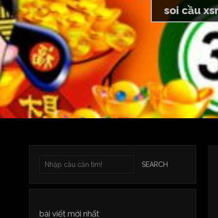
soi cầu xs
SEARCH
bài viết mới nhất