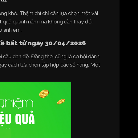
ng khó. Thậm chí chỉ cần lựa chọn một vài
ết quả quanh năm mà không cần thay đổi.
ho anh em.
đề bất tử ngày 30/04/2026
i cầu dàn đề. Đồng thời cũng là cơ hội dành
gay cách lựa chọn tập hợp các số hạng. Một