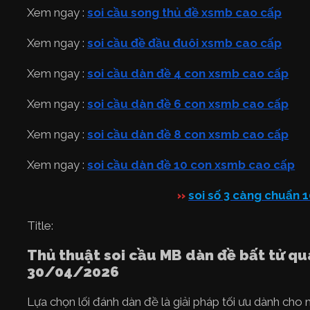
Xem ngay :
soi cầu song thủ đề xsmb cao cấp
Xem ngay :
soi cầu đề đầu đuôi xsmb cao cấp
Xem ngay :
soi cầu dàn đề 4 con xsmb cao cấp
Xem ngay :
soi cầu dàn đề 6 con xsmb cao cấp
Xem ngay :
soi cầu dàn đề 8 con xsmb cao cấp
Xem ngay :
soi cầu dàn đề 10 con xsmb cao cấp
»
soi số 3 càng chuẩn 
Title:
Thủ thuật soi cầu MB dàn đề bất tử q
30/04/2026
Lựa chọn lối đánh dàn đề là giải pháp tối ưu dành cho