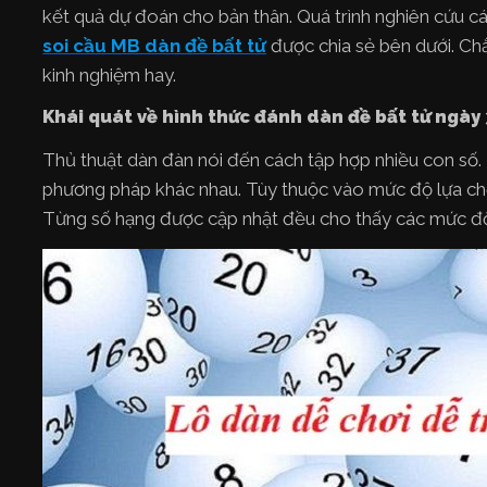
kết quả dự đoán cho bản thân. Quá trình nghiên cứu cá
soi cầu MB dàn đề bất tử
được chia sẻ bên dưới. Ch
kinh nghiệm hay.
Khái quát về hình thức đánh dàn đề bất tử ngà
Thủ thuật dàn đàn nói đến cách tập hợp nhiều con số.
phương pháp khác nhau. Tùy thuộc vào mức độ lựa ch
Từng số hạng được cập nhật đều cho thấy các mức độ