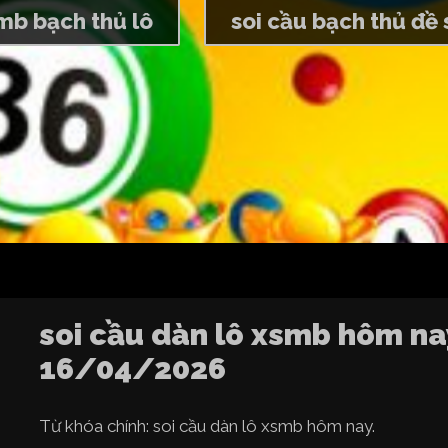
mb bạch thủ lô
soi cầu bạch thủ đề
soi cầu dàn lô xsmb hôm nay
16/04/2026
Từ khóa chính: soi cầu dàn lô xsmb hôm nay.