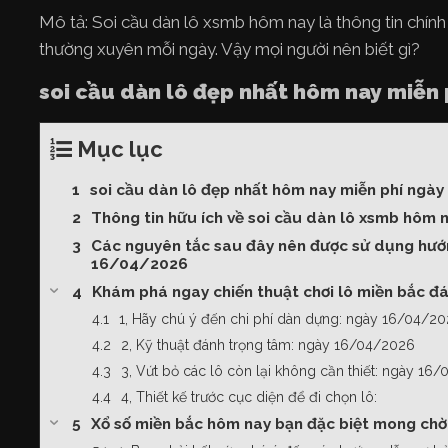
Mô tả: Soi cầu dàn lô xsmb hôm nay là thông tin chính
thường xuyên mỗi ngày. Vậy mọi người nên biết gì?
soi cầu dàn lô đẹp nhất hôm nay miễn
Mục lục
soi cầu dàn lô đẹp nhất hôm nay miễn phí ngà
Thông tin hữu ích về soi cầu dàn lô xsmb hôm
Các nguyên tắc sau đây nên được sử dụng hướn
16/04/2026
Khám phá ngay chiến thuật chơi lô miền bắc đ
1, Hãy chú ý đến chi phí dàn dựng: ngày 16/04/2
2, Kỹ thuật đánh trọng tâm: ngày 16/04/2026
3, Vứt bỏ các lô còn lại không cần thiết: ngày 16
4, Thiết kế trước cục diện để đi chọn lô:
Xổ số miền bắc hôm nay bạn đặc biệt mong ch