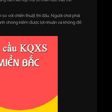
so với chiến thuật thi đấu. Người chơi phải
hanh chóng kiếm được lợi nhuận và không để