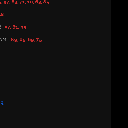
, 97, 83, 71, 10, 63, 85
18
6 :
57, 81, 95
026 :
89, 05, 69, 75
ấp