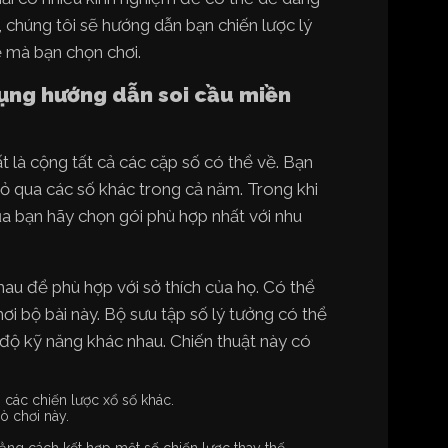
y, chúng tôi sẽ hướng dẫn bạn chiến lược lý
ể mà bạn chọn chơi.
ụng hướng dẫn soi cầu miền
t là cộng tất cả các cặp số có thể về. Bạn
ỏ qua các số khác trong cả năm. Trong khi
ủa bạn hãy chọn gói phù hợp nhất với nhu
hau để phù hợp với sở thích của họ. Có thể
hơi bộ bài này. Bộ sưu tập số lý tưởng có thể
 độ kỹ năng khác nhau. Chiến thuật này có
 các chiến lược xổ số khác.
ò chơi này.
bằng cách kết hợp một số chiến lược thay thế.