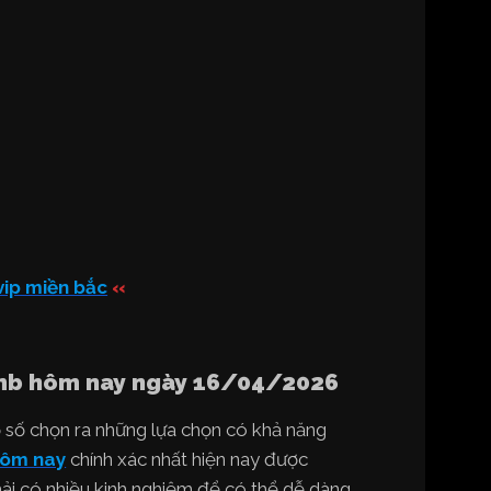
 vip miền bắc
«
xsmb hôm nay ngày 16/04/2026
 số chọn ra những lựa chọn có khả năng
hôm nay
chính xác nhất hiện nay được
hải có nhiều kinh nghiệm để có thể dễ dàng