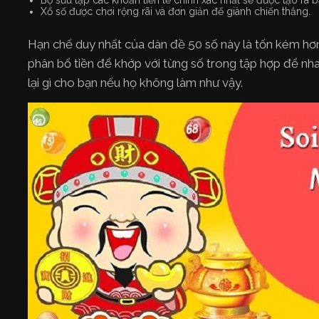
Xổ số được chơi rộng rãi và đơn giản để giành chiến thắng.
Hạn chế duy nhất của dàn đề 50 số này là tốn kém hơn 
phân bổ tiền để khớp với từng số trong tập hợp để n
lại gì cho bạn nếu họ không làm như vậy.