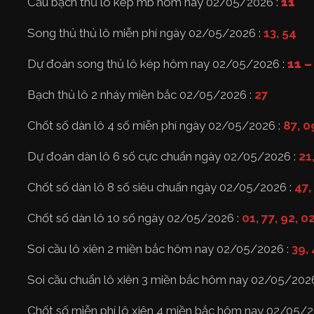
Cầu bạch thủ lô kép mb hôm nay 02/05/2026 :
11
Song thủ thủ lô miễn phí ngày 02/05/2026 :
13, 54
Dự đoán song thủ lô kép hôm nay 02/05/2026 :
11 –
Bạch thủ lô 2 nháy miền bắc 02/05/2026 :
27
Chốt số dàn lô 4 số miễn phí ngày 02/05/2026 :
87, 0
Dự đoán dàn lô 6 số cực chuẩn ngày 02/05/2026 :
21
Chốt số dàn lô 8 số siêu chuẩn ngày 02/05/2026 :
47,
Chốt số dàn lô 10 số ngày 02/05/2026 :
01, 77, 92, 02
Soi cầu lô xiên 2 miền bắc hôm nay 02/05/2026 :
39,
Soi cầu chuẩn lô xiên 3 miền bắc hôm nay 02/05/202
Chốt số miễn phí lô xiên 4 miền bắc hôm nay 02/05/2