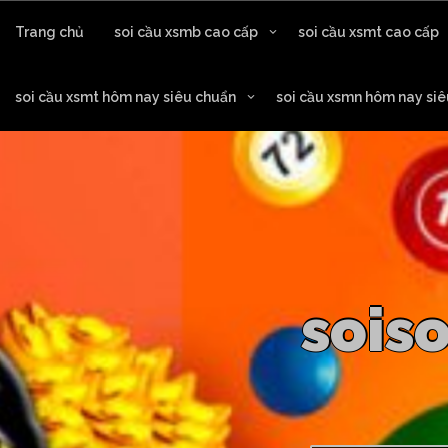
Skip
to
Trang chủ
soi cầu xsmb cao cấp
soi cầu xsmt cao cấp
content
soi cầu xsmt hôm nay siêu chuẩn
soi cầu xsmn hôm nay si
s
o
i
s