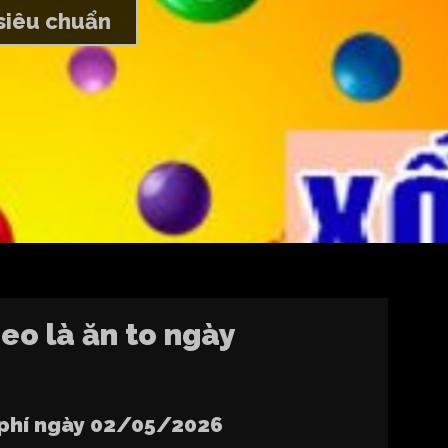
 siêu chuẩn
heo là ăn to ngày
 phí ngày 02/05/2026