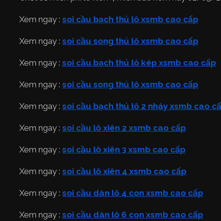
Xem ngay :
soi cầu bạch thủ lô xsmb cao cấp
Xem ngay :
soi cầu song thủ lô xsmb cao cấp
Xem ngay :
soi cầu bạch thủ lô kép xsmb cao cấp
Xem ngay :
soi cầu song thủ lô xsmb cao cấp
Xem ngay :
soi cầu bạch thủ lô 2 nháy xsmb cao c
Xem ngay :
soi cầu lô xiên 2 xsmb cao cấp
Xem ngay :
soi cầu lô xiên 3 xsmb cao cấp
Xem ngay :
soi cầu lô xiên 4 xsmb cao cấp
Xem ngay :
soi cầu dàn lô 4 con xsmb cao cấp
Xem ngay :
soi cầu dàn lô 6 con xsmb cao cấp