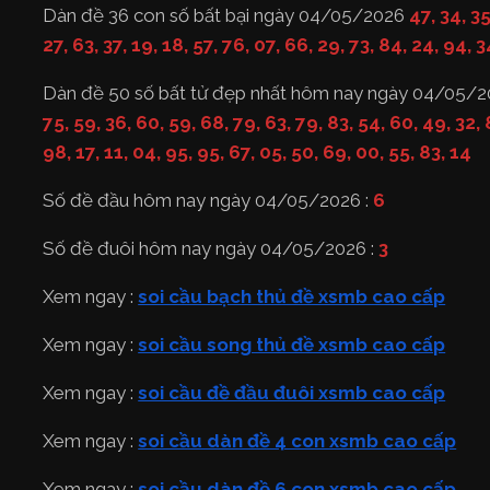
Dàn đề 36 con số bất bại ngày 04/05/2026
47, 34, 35
27, 63, 37, 19, 18, 57, 76, 07, 66, 29, 73, 84, 24, 94, 
Dàn đề 50 số bất tử đẹp nhất hôm nay ngày 04/05/2
75, 59, 36, 60, 59, 68, 79, 63, 79, 83, 54, 60, 49, 32, 8
98, 17, 11, 04, 95, 95, 67, 05, 50, 69, 00, 55, 83, 14
Số đề đầu hôm nay ngày 04/05/2026 :
6
Số đề đuôi hôm nay ngày 04/05/2026 :
3
Xem ngay :
soi cầu bạch thủ đề xsmb cao cấp
Xem ngay :
soi cầu song thủ đề xsmb cao cấp
Xem ngay :
soi cầu đề đầu đuôi xsmb cao cấp
Xem ngay :
soi cầu dàn đề 4 con xsmb cao cấp
Xem ngay :
soi cầu dàn đề 6 con xsmb cao cấp