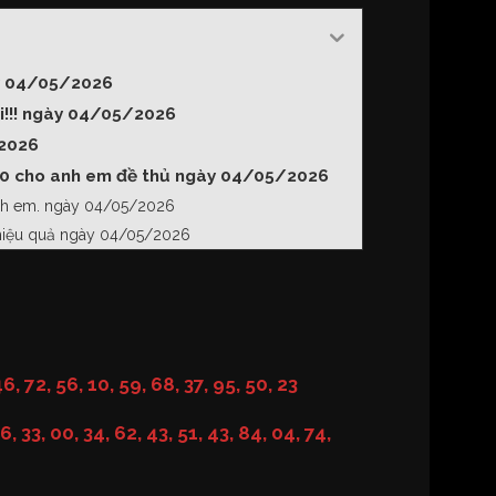
ày 04/05/2026
ại!!! ngày 04/05/2026
/2026
100 cho anh em đề thủ ngày 04/05/2026
anh em. ngày 04/05/2026
ố hiệu quả ngày 04/05/2026
6, 72, 56, 10, 59, 68, 37, 95, 50, 23
6, 33, 00, 34, 62, 43, 51, 43, 84, 04, 74,