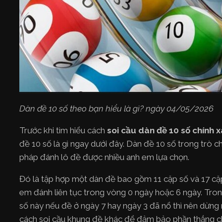
Dàn đề 10 số theo bạn hiểu là gì? ngày 04/05/2026
Trước khi tìm hiểu cách
soi cầu dàn đề 10 số chính 
đề 10 số là gì ngay dưới đây. Dàn đề 10 số trong trò c
pháp đánh lô đề được nhiều anh em lựa chọn.
Đó là tập hợp một dàn đề bao gồm 11 cặp số và 17 c
em đánh liên tục trong vòng 0 ngày hoặc 6 ngày. Tro
số này nếu đề ở ngày 7 hay ngày 3 đã nổ thì nên dừng
cách soi cầu khung đề khác để đảm bảo phần thắng c