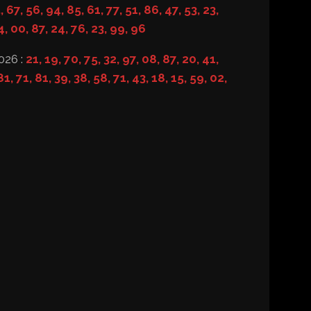
, 67, 56, 94, 85, 61, 77, 51, 86, 47, 53, 23,
34, 00, 87, 24, 76, 23, 99, 96
026 :
21, 19, 70, 75, 32, 97, 08, 87, 20, 41,
1, 71, 81, 39, 38, 58, 71, 43, 18, 15, 59, 02,