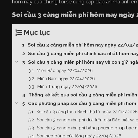
hôm nay của chúng tôi sẽ cung cấp đáp án mà anh em
Soi cầu 3 càng miễn phí hôm nay ngà
Mục lục
Soi cầu 3 càng miễn phí hôm nay ngày 22/04/
Soi cầu 3 càng miễn phí chính xác nhất hôm n
Soi cầu 3 càng miễn phí hôm nay về con gì? n
Miền Bắc ngày 22/04/2026
Miền Nam ngày 22/04/2026
Miền Trung ngày 22/04/2026
Thống kê kết quả soi cầu 3 càng miễn phí mi
Các phương pháp soi cầu 3 càng miễn phí hôm
Soi cầu 3 càng theo Bạch thủ lô ngày 22/04/2026
Soi cầu 3 càng miễn phí dựa trên giải Đặc biệt và
Soi cầu 3 càng miễn phí bằng phương pháp bạc 
Soi theo bóng của tổng ngày 22/04/2026