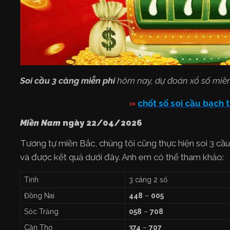
Soi cầu 3 càng miễn phí
hôm nay, dự đoán xổ số miền
»
chốt số soi cầu bạch 
Miền Nam
ngày 22/04/2026
Tương tự miền Bắc, chúng tôi cũng thực hiện soi 3 cầ
và được kết quả dưới đây. Anh em có thể tham khảo:
Tỉnh
3 càng 2 số
Đồng Nai
448
–
005
Sóc Trăng
058
–
708
Cần Thơ
374
–
707