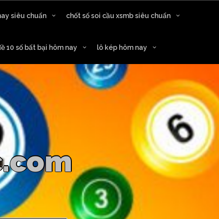
nay siêu chuẩn
chốt số soi cầu xsmb siêu chuẩn
ề 10 số bất bại hôm nay
lô kép hôm nay
c
.
c
o
m