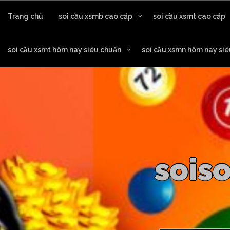
Skip
to
Trang chủ
soi cầu xsmb cao cấp
soi cầu xsmt cao cấp
content
soi cầu xsmt hôm nay siêu chuẩn
soi cầu xsmn hôm nay si
s
o
i
s