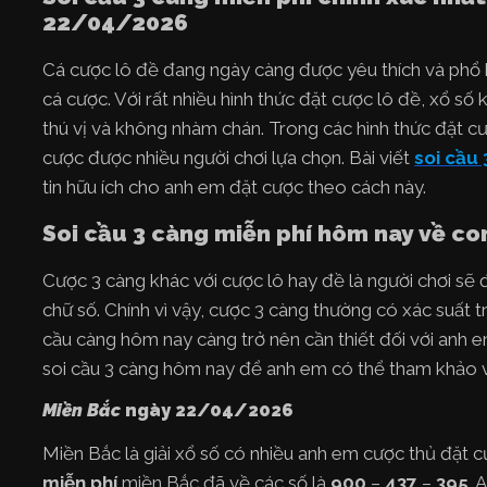
22/04/2026
Cá cược lô đề đang ngày càng được yêu thích và ph
cá cược. Với rất nhiều hình thức đặt cược lô đề, xổ số
thú vị và không nhàm chán. Trong các hình thức đặt c
cược được nhiều người chơi lựa chọn. Bài viết
soi cầu 
tin hữu ích cho anh em đặt cược theo cách này.
Soi cầu 3 càng miễn phí hôm nay về c
Cược 3 càng khác với cược lô hay đề là người chơi sẽ
chữ số. Chính vì vậy, cược 3 càng thường có xác suất 
cầu càng hôm nay càng trở nên cần thiết đối với anh 
soi cầu 3 càng hôm nay để anh em có thể tham khảo v
Miền Bắc
ngày 22/04/2026
Miền Bắc là giải xổ số có nhiều anh em cược thủ đặt 
miễn phí
miền Bắc đã về các số là
900
–
437
–
395
. 