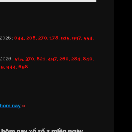
/2026 :
044, 208, 270, 178, 915, 997, 554,
/2026 :
515, 370, 821, 497, 260, 284, 840,
99, 944, 698
p hôm nay
«
t hôm nay xổ số 3 miền ngày