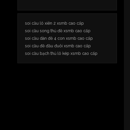
soi cầu lô xiên 2 xsmb cao cấp
soi cầu song thủ đề xsmb cao cấp
soi cầu dàn đề 4 con xsmb cao cấp
soi cầu đề đầu đuôi xsmb cao cấp
soi cầu bạch thủ lô kép xsmb cao cấp