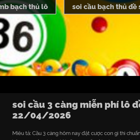
mb bạch thủ lô
soi cầu bạch thủ đề
soi cầu 3 càng miễn phí lô 
22/04/2026
Miêu tả: Cầu 3 càng hôm nay đặt cược con gì thì chuẩn