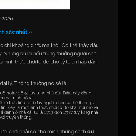
4/2026
nh xác nhất
«
ợc chỉ khoảng 0.1% mà thôi. Có thể thấy đâu
y. Nhưng bù lại nếu trúng thưởng người chơi
 hình thức chơi lô đề cho tỷ lệ ăn hấp dẫn
đại lý. Thông thường nó sẽ là
:408 hoặc 1:832 tùy từng nhà đài. Điều này đồng
iền mà mình bỏ ra.
ổ xố trực tiếp. Giờ đây người chơi có thể tham gia
tín. Đây là một hình thức chơi lô đề khá mới mẻ và
i đánh ở nhà cái sẽ là 1:719 đến 1:977 tùy từng nhà
với truyền thống.
ười chơi phải có cho mình những cách
dự