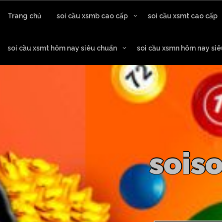
Skip
to
Trang chủ
soi cầu xsmb cao cấp
soi cầu xsmt cao cấp
content
soi cầu xsmt hôm nay siêu chuẩn
soi cầu xsmn hôm nay si
s
o
i
s