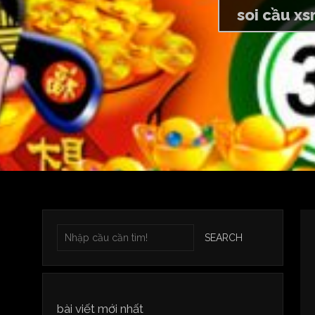
soi cầu xs
SEARCH
bài viết mới nhất