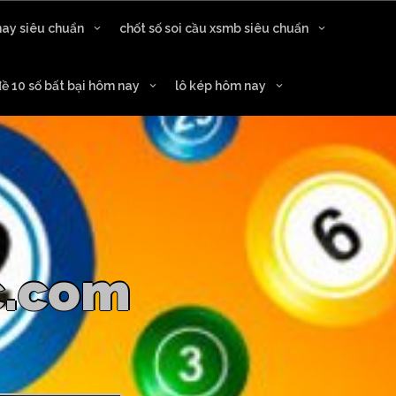
nay siêu chuẩn
chốt số soi cầu xsmb siêu chuẩn
ề 10 số bất bại hôm nay
lô kép hôm nay
c
.
c
o
m