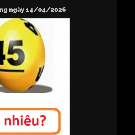
càng ngày 14/04/2026