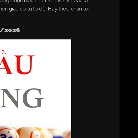
càng được hiểu như thế nào? Và đâu là
nên giàu có từ lô đề. Hãy theo chân tôi
4/2026