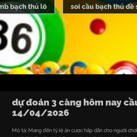
mb bạch thủ lô
soi cầu bạch thủ đề
dự đoán 3 càng hôm nay cầu
14/04/2026
Mô tả: Mang đến tỷ lệ ăn cược hấp dẫn cho người chơi