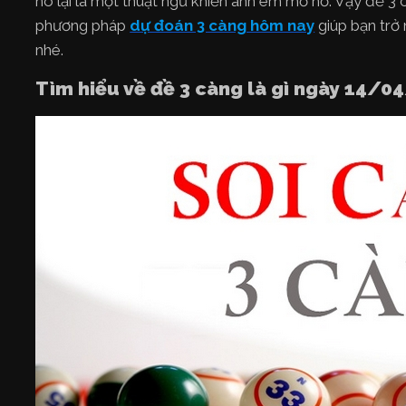
nó lại là một thuật ngữ khiến anh em mơ hồ. Vậy đề 3 
phương pháp
dự đoán 3 càng hôm nay
giúp bạn trở 
nhé.
Tìm hiểu về đề 3 càng là gì ngày 14/0