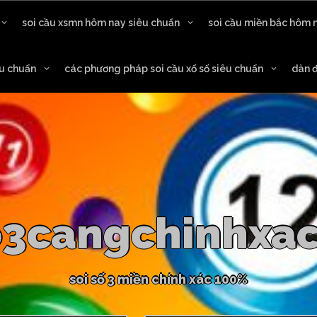
soi cầu xsmn hôm nay siêu chuẩn
soi cầu miền bắc hôm 
êu chuẩn
các phương pháp soi cầu xổ số siêu chuẩn
dàn đ
o
3
c
a
n
g
c
h
i
n
h
x
a
s
o
i
s
ố
3
m
i
ề
n
c
h
í
n
h
x
á
c
1
0
0
%