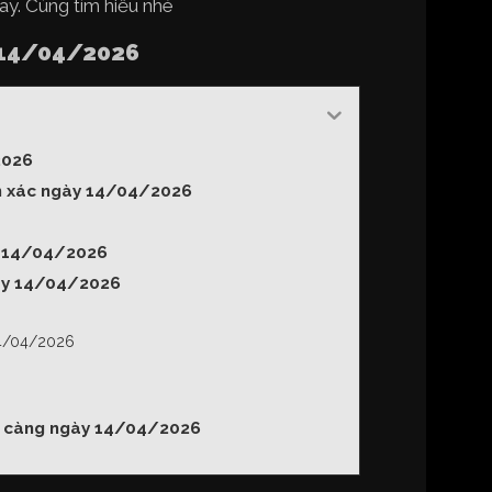
ay. Cùng tìm hiểu nhé
y 14/04/2026
2026
n xác ngày 14/04/2026
ày 14/04/2026
ày 14/04/2026
 14/04/2026
u 3 càng ngày 14/04/2026