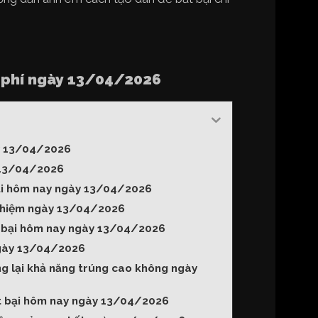
n phí ngày 13/04/2026
ày 13/04/2026
y 13/04/2026
ại hôm nay ngày 13/04/2026
nghiệm ngày 13/04/2026
ất bại hôm nay ngày 13/04/2026
ngày 13/04/2026
ng lại khả năng trúng cao không ngày
bất bại hôm nay ngày 13/04/2026