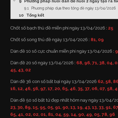
Phương pháp nuôi dàn đề nuôi 2 ngày tạo ra 
Phương pháp dựa theo tổng đề ngày 13/04/2026
Tổng kết
Chốt số bạch thủ đề miễn phí ngày 13/04/2026 :
25
Chốt số song thủ đề ngày 13/04/2026 :
81, 09
Dàn đề 10 số cực chuẩn miễn phí ngày 13/04/2026 :
9
Dàn đề 20 số ngày 13/04/2026 :
68, 96, 71, 38, 04, 0
45, 43, 02
Dàn đề 36 con số bất bại ngày 13/04/2026
62, 58, 86
16, 12, 46, 56, 97, 17, 20, 65, 46, 35, 37, 06, 07, 58, 4
Dàn đề 50 số bất tử đẹp nhất hôm nay ngày 13/04/2
23, 30, 89, 15, 95, 05, 91, 90, 13, 19, 43, 13, 33, 91, 6
65, 41, 02, 02, 01, 81, 04, 59, 14, 90, 49, 05, 78, 96