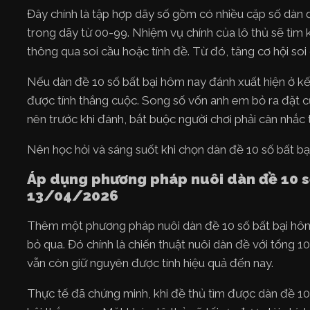
Đây chính là tập hợp dãy số gồm có nhiều cặp số dàn
trong dãy từ 00-99. Nhiệm vụ chính của lô thủ sẽ tìm
thông qua soi cầu hoặc tính đề. Từ đó, tăng cơ hội soi
Nếu dàn đề 10 số bất bại hôm nay đánh xuất hiện ở k
được tính thắng cuộc. Song số vốn anh em bỏ ra đặt c
nên trước khi đánh, bắt buộc người chơi phải cân nhắc 
Nên học hỏi và sáng suốt khi chọn dàn đề 10 số bất 
Áp dụng phương pháp nuôi dàn đề 10 s
13/04/2026
Thêm một phương pháp nuôi dàn đề 10 số bất bại hôm 
bỏ qua. Đó chính là chiến thuật nuôi dàn đề với tổng 1
vẫn còn giữ nguyên được tính hiệu quả đến nay.
Thực tế đã chứng minh, khi đề thủ tìm được dàn đề 10