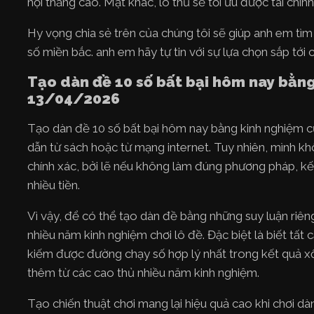
hội thắng cao. Mặt khác, lô thủ sẽ tối ưu được tài chín
Hy vọng chia sẻ trên của chúng tôi sẽ giúp anh em tì
số miền bắc. anh em hãy tự tin với sự lựa chọn sắp tới 
Tạo dàn đề 10 số bất bại hôm nay bằn
13/04/2026
Tạo dàn đề 10 số bất bại hôm nay bằng kinh nghiệm c
dẫn từ sách hoặc từ mạng internet. Tuy nhiên, mình k
chính xác, bởi lẽ nếu không làm đúng phương pháp, kết
nhiều tiền.
Vì vậy, để có thể tạo dàn đề bằng những suy luận riên
nhiều năm kinh nghiệm chơi lô đề. Đặc biệt là biết tất 
kiếm được đường chạy số hợp lý nhất trong kết quả xổ s
thêm từ các cao thủ nhiều năm kinh nghiệm.
Tạo chiến thuật chơi mang lại hiệu quả cao khi chơi 