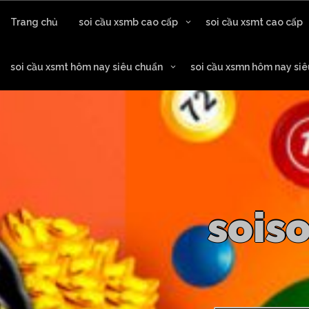
Skip
to
Trang chủ
soi cầu xsmb cao cấp
soi cầu xsmt cao cấp
content
soi cầu xsmt hôm nay siêu chuẩn
soi cầu xsmn hôm nay si
s
o
i
s