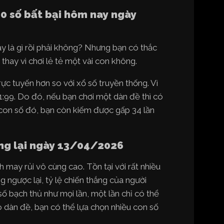
10 số bất bại hôm nay ngày
y là gì rồi phải không? Nhưng bạn có thắc
thay vì chơi lẻ tẻ một vài con không.
ực tuyến hơn so với xổ số truyền thống. Vì
 1:99. Do đó, nếu bạn chơi một dàn đề thì có
con số đó, bạn còn kiếm được gấp 34 lần
ng lại ngày 13/04/2026
 may rủi vô cùng cao. Tồn tại với rất nhiều
 ngược lại, tỷ lệ chiến thắng của người
số bạch thủ như mọi lần, một lần chỉ có thể
o dàn đề, bạn có thể lựa chọn nhiều con số