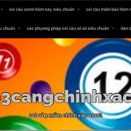
soi cầu xsmn hôm nay siêu chuẩn
soi cầu miền bắc hôm 
êu chuẩn
các phương pháp soi cầu xổ số siêu chuẩn
dàn đ
o
3
c
a
n
g
c
h
i
n
h
x
a
s
o
i
s
ố
3
m
i
ề
n
c
h
í
n
h
x
á
c
1
0
0
%