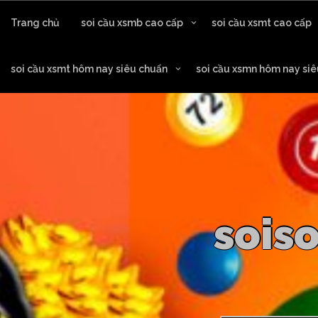
Skip
to
Trang chủ
soi cầu xsmb cao cấp
soi cầu xsmt cao cấp
content
soi cầu xsmt hôm nay siêu chuẩn
soi cầu xsmn hôm nay si
s
o
i
s