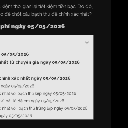
 kiệm thời gian lại tiết kiệm tiền bạc. Do đó,
ao để chốt cầu bạch thủ đề chính xác nhất?
n phí ngày 05/05/2026
ày 05/05/2026
 nhất từ chuyên gia ngày 05/05/2026
 chính xác nhất ngày 05/05/2026
ám ngày 05/05/2026
c nhất với bạch thủ kép ngày 05/05/2026
h và bắt lô đề em ngày 05/05/2026
c nhất với bạch thủ trùng lặp ngày 05/05/2026
t ngày 05/05/2026