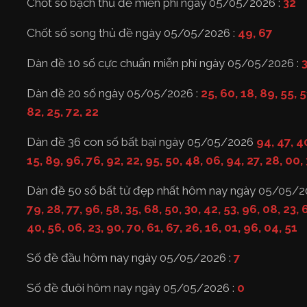
Chốt số bạch thủ đề miễn phí ngày 05/05/2026 :
32
Chốt số song thủ đề ngày 05/05/2026 :
49, 67
Dàn đề 10 số cực chuẩn miễn phí ngày 05/05/2026 :
3
Dàn đề 20 số ngày 05/05/2026 :
25, 60, 18, 89, 55, 5
82, 25, 72, 22
Dàn đề 36 con số bất bại ngày 05/05/2026
94, 47, 40
15, 89, 96, 76, 92, 22, 95, 50, 48, 06, 94, 27, 28, 00, 
Dàn đề 50 số bất tử đẹp nhất hôm nay ngày 05/05/2
79, 28, 77, 96, 58, 35, 68, 50, 30, 42, 53, 96, 08, 23, 6
40, 56, 06, 23, 90, 70, 61, 67, 26, 16, 01, 96, 04, 51
Số đề đầu hôm nay ngày 05/05/2026 :
7
Số đề đuôi hôm nay ngày 05/05/2026 :
0