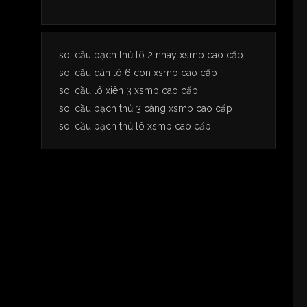
soi cầu bạch thủ lô 2 nháy xsmb cao cấp
soi cầu dàn lô 6 con xsmb cao cấp
soi cầu lô xiên 3 xsmb cao cấp
soi cầu bạch thủ 3 càng xsmb cao cấp
soi cầu bạch thủ lô xsmb cao cấp