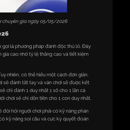
từ chuyên gia ngày 05/05/2026
026
n gọi là phương pháp đánh độc thủ lô. Đây
giá cao nhờ tỷ lệ thắng cao và tiết kiệm
uy nhiên, có thể hiểu một cách đơn giản,
 sẽ đánh tất tay và ván chơi sẽ được kết
 sẽ chỉ đánh 1 duy nhất 1 số cho 1 lần cá
ời chơi sẽ chỉ dồn tiền cho 1 con duy nhất.
đòi hỏi người chơi phải có kỹ năng phán
 có kỹ năng soi cầu và cực kỳ quyết đoán