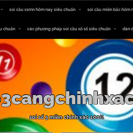
soi cầu xsmn hôm nay siêu chuẩn
soi cầu miền bắc hôm 
êu chuẩn
các phương pháp soi cầu xổ số siêu chuẩn
dàn đ
o
3
c
a
n
g
c
h
i
n
h
x
a
s
o
i
s
ố
3
m
i
ề
n
c
h
í
n
h
x
á
c
1
0
0
%