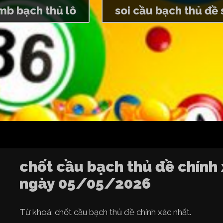
mb bạch thủ lô
soi cầu bạch thủ đề
chốt cầu bạch thủ đề chính 
ngày 05/05/2026
Từ khoá: chốt cầu bạch thủ đề chính xác nhất.