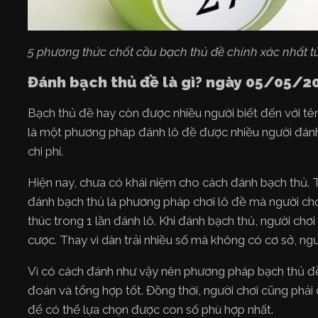
5 phương thức chốt cầu bạch thủ đề chính xác nhất 
Đánh bạch thủ đề là gì? ngày 05/05/2
Bạch thủ đề hay còn được nhiều người biết đến với tê
là một phương pháp đánh lô đề được nhiều người đánh 
chi phí.
Hiện nay, chưa có khái niệm cho cách đánh bạch thủ. T
đánh bạch thủ là phương pháp chơi lô đề mà người chơi
thúc trong 1 lần đánh lô. Khi đánh bạch thủ, người chơi
cược. Thay vì dàn trải nhiều số mà không có cơ sở, ngư
Vì có cách đánh như vậy nên phương pháp bạch thủ đề 
đoán và tổng hợp tốt. Đồng thời, người chơi cũng phải
để có thể lựa chọn được con số phù hợp nhất.