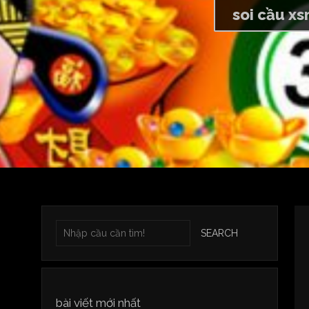
soi cầu xs
SEARCH
bài viết mới nhất