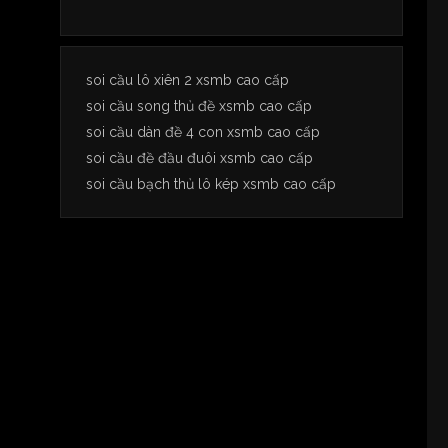
soi cầu lô xiên 2 xsmb cao cấp
soi cầu song thủ đề xsmb cao cấp
soi cầu dàn đề 4 con xsmb cao cấp
soi cầu đề đầu đuôi xsmb cao cấp
soi cầu bạch thủ lô kép xsmb cao cấp