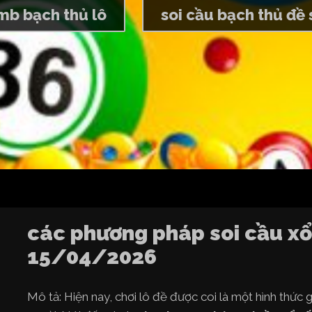
mb bạch thủ lô
soi cầu bạch thủ đề
các phương pháp soi cầu xổ
15/04/2026
Mô tả: Hiện nay, chơi lô đề được coi là một hình thức gi