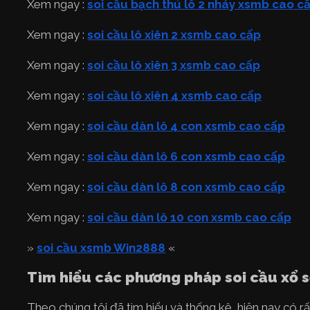
Xem ngay :
soi cầu bạch thủ lô 2 nháy xsmb cao c
Xem ngay :
soi cầu lô xiên 2 xsmb cao cấp
Xem ngay :
soi cầu lô xiên 3 xsmb cao cấp
Xem ngay :
soi cầu lô xiên 4 xsmb cao cấp
Xem ngay :
soi cầu dàn lô 4 con xsmb cao cấp
Xem ngay :
soi cầu dàn lô 6 con xsmb cao cấp
Xem ngay :
soi cầu dàn lô 8 con xsmb cao cấp
Xem ngay :
soi cầu dàn lô 10 con xsmb cao cấp
»
soi cầu xsmb Win2888
«
Tìm hiểu các phương pháp soi cầu xổ 
Theo chúng tôi đã tìm hiểu và thống kê, hiện nay có r