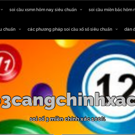
soi cầu xsmn hôm nay siêu chuẩn
soi cầu miền bắc hôm 
êu chuẩn
các phương pháp soi cầu xổ số siêu chuẩn
dàn đ
o
3
c
a
n
g
c
h
i
n
h
x
a
s
o
i
s
ố
3
m
i
ề
n
c
h
í
n
h
x
á
c
1
0
0
%