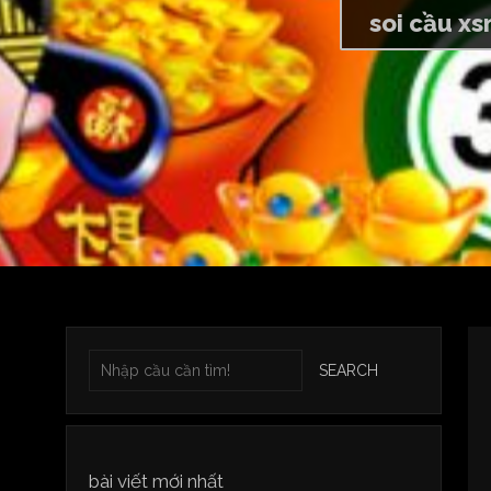
soi cầu xs
SEARCH
bài viết mới nhất