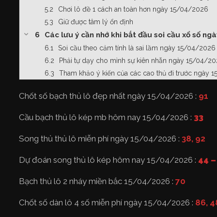
Chơi lô đề 1 cách an toàn hơn ngày 15/04/2026
Giữ được tâm lý ổn định
Các lưu ý cần nhớ khi bắt đầu soi cầu xổ số n
Soi cầu theo cảm tính là sai lầm ngày 15/04/2026
Phải tự dạy cho mình sự kiên nhẫn ngày 15/04/2
Tham khảo ý kiến của các cao thủ đi trước ngày 
Chốt số bạch thủ lô đẹp nhất ngày 15/04/2026 :
91
Cầu bạch thủ lô kép mb hôm nay 15/04/2026 :
33
Song thủ thủ lô miễn phí ngày 15/04/2026 :
38, 92
Dự đoán song thủ lô kép hôm nay 15/04/2026 :
44 –
Bạch thủ lô 2 nháy miền bắc 15/04/2026 :
70
Chốt số dàn lô 4 số miễn phí ngày 15/04/2026 :
86, 4