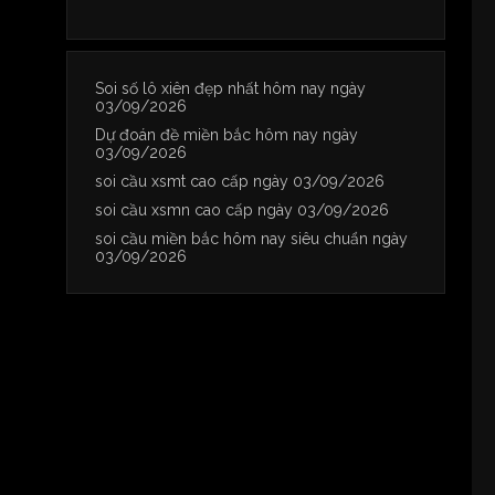
Soi số lô xiên đẹp nhất hôm nay ngày
03/09/2026
Dự đoán đề miền bắc hôm nay ngày
03/09/2026
soi cầu xsmt cao cấp ngày 03/09/2026
soi cầu xsmn cao cấp ngày 03/09/2026
soi cầu miền bắc hôm nay siêu chuẩn ngày
03/09/2026