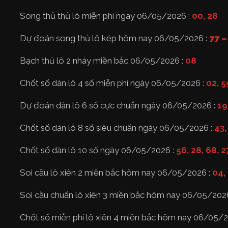
Song thủ thủ lô miễn phí ngày 06/05/2026 :
00, 28
Dự đoán song thủ lô kép hôm nay 06/05/2026 :
77 –
Bạch thủ lô 2 nháy miền bắc 06/05/2026 :
08
Chốt số dàn lô 4 số miễn phí ngày 06/05/2026 :
02, 5
Dự đoán dàn lô 6 số cực chuẩn ngày 06/05/2026 :
19
Chốt số dàn lô 8 số siêu chuẩn ngày 06/05/2026 :
43,
Chốt số dàn lô 10 số ngày 06/05/2026 :
56, 28, 68, 2
Soi cầu lô xiên 2 miền bắc hôm nay 06/05/2026 :
04,
Soi cầu chuẩn lô xiên 3 miền bắc hôm nay 06/05/202
Chốt số miễn phí lô xiên 4 miền bắc hôm nay 06/05/