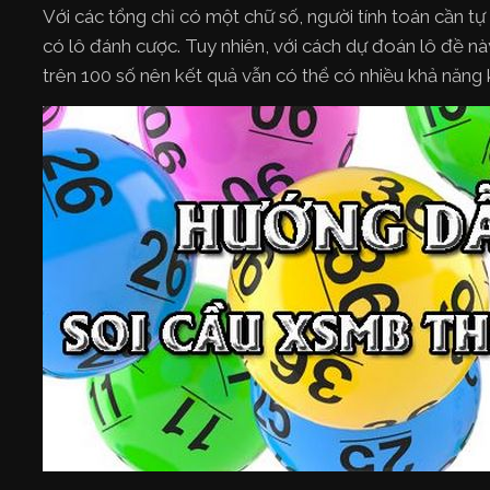
Với các tổng chỉ có một chữ số, người tính toán cần t
có lô đánh cược. Tuy nhiên, với cách dự đoán lô đề này
trên 100 số nên kết quả vẫn có thể có nhiều khả năng 