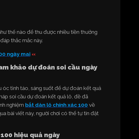
hư thế nào để thu được nhiều tiền thưởng
i đáp thắc mắc này.
100 ngày mai
«
ham khảo dự đoán soi cầu ngày
u óc tỉnh táo, sáng suốt để dự đoán kết quả
háp soi cầu dự đoán kết quả lô, đề đã
kinh nghiệm
bắt dàn lô chính xác 100
về
a bài viết này, người chơi có thể tự tin đặt
 100 hiệu quả ngày